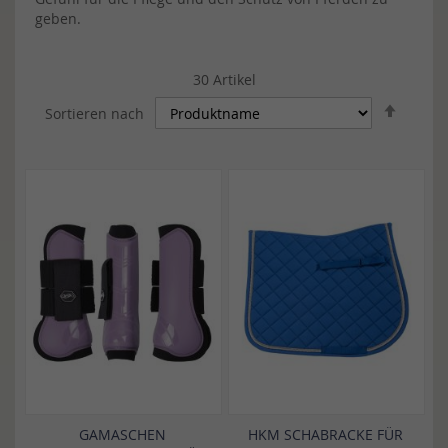
geben.
30
Artikel
In
Sortieren nach
abstei
Reihen
GAMASCHEN
HKM SCHABRACKE FÜR