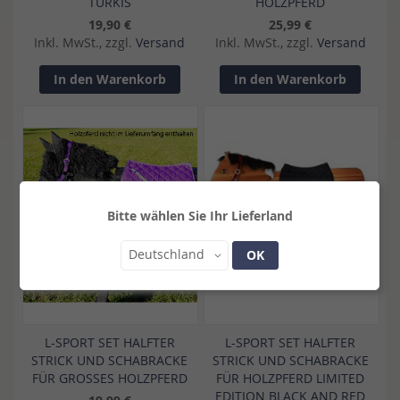
TÜRKIS
HOLZPFERD
19,90 €
25,99 €
Inkl. MwSt., zzgl.
Versand
Inkl. MwSt., zzgl.
Versand
In den Warenkorb
In den Warenkorb
Bitte wählen Sie Ihr Lieferland
Land
Deutschland
OK
L-SPORT SET HALFTER
L-SPORT SET HALFTER
STRICK UND SCHABRACKE
STRICK UND SCHABRACKE
FÜR GROSSES HOLZPFERD
FÜR HOLZPFERD LIMITED
EDITION BLACK AND RED