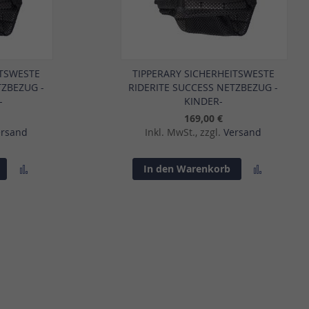
ITSWESTE
TIPPERARY SICHERHEITSWESTE
TZBEZUG -
RIDERITE SUCCESS NETZBEZUG -
-
KINDER-
169,00 €
ersand
Inkl. MwSt., zzgl.
Versand
Zur
Zur
In den Warenkorb
Vergleichsliste
Vergleich
hinzufügen
hinzufü