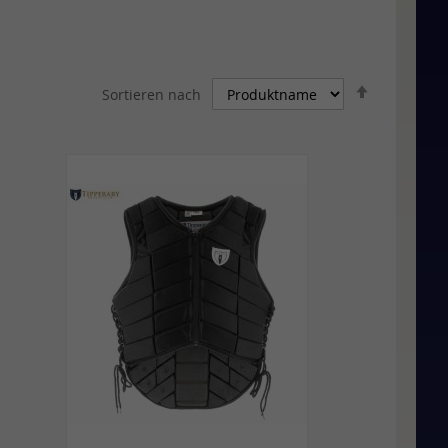
In
Sortieren nach
absteigen
Reihenfolg