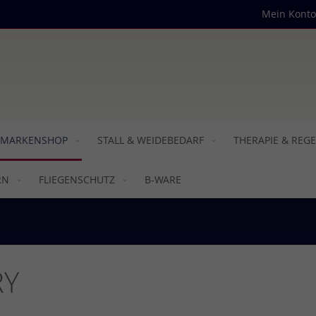
Mein Konto
MARKENSHOP
STALL & WEIDEBEDARF
THERAPIE & REG
RN
FLIEGENSCHUTZ
B-WARE
RY