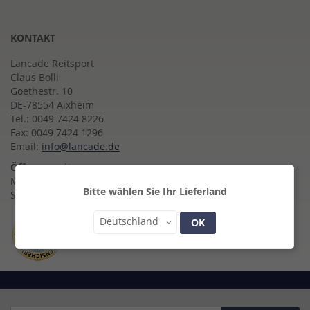
KONTAKT
Lancade Reitsport
Claus Bolli
Goethestr. 10
DE-78554 Aixheim
Tel.: 0049 7424 8226
Fax: 0049 7424 1296
Email:
info@lancade.de
Öffnungszeiten:
Montag - Freitag 10:00 - 18:00 Uhr
Bitte wählen Sie Ihr Lieferland
Samstag 10:00 - 14:00 Uhr
Land
Deutschland
OK