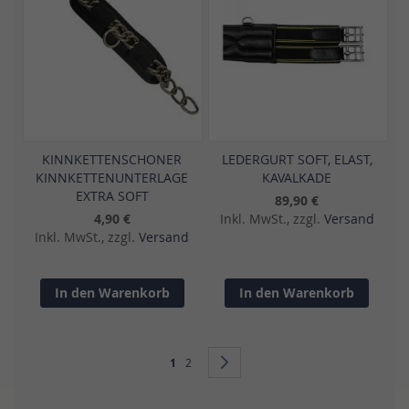
KINNKETTENSCHONER
LEDERGURT SOFT, ELAST,
KINNKETTENUNTERLAGE
KAVALKADE
EXTRA SOFT
89,90 €
4,90 €
Inkl. MwSt., zzgl.
Versand
Inkl. MwSt., zzgl.
Versand
In den Warenkorb
In den Warenkorb
Seite
Sie lesen gerade Seite
Seite
Seite
Weiter
1
2