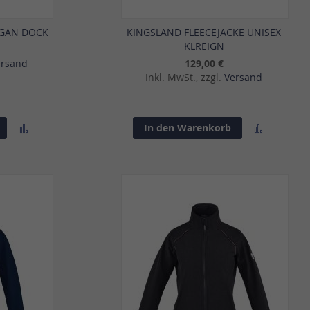
IGAN DOCK
KINGSLAND FLEECEJACKE UNISEX
KLREIGN
ersand
129,00 €
Inkl. MwSt., zzgl.
Versand
Zur
Zur
In den Warenkorb
Vergleichsliste
Vergleich
hinzufügen
hinzufü