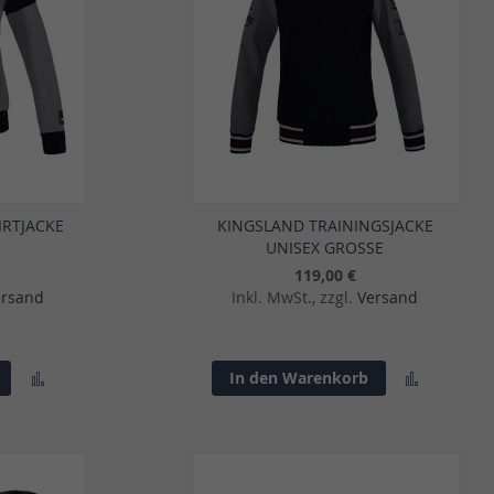
IRTJACKE
KINGSLAND TRAININGSJACKE
UNISEX GROSSE
119,00 €
ersand
Inkl. MwSt., zzgl.
Versand
Zur
Zur
In den Warenkorb
Vergleichsliste
Vergleich
hinzufügen
hinzufü