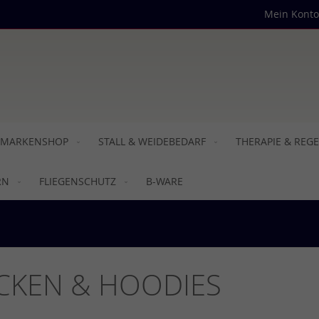
Mein Konto
MARKENSHOP
STALL & WEIDEBEDARF
THERAPIE & REG
RN
FLIEGENSCHUTZ
B-WARE
CKEN & HOODIES