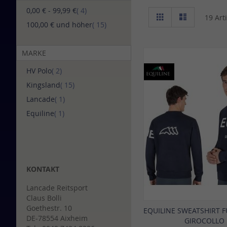
Artikel
0,00 €
-
99,99 €
4
Ansicht
Raster
Liste
19
Arti
als
Artikel
100,00 €
und höher
15
MARKE
Artikel
HV Polo
2
Artikel
Kingsland
15
Artikel
Lancade
1
Artikel
Equiline
1
KONTAKT
Lancade Reitsport
Claus Bolli
Goethestr. 10
EQUILINE SWEATSHIRT 
DE-78554 Aixheim
GIROCOLLO