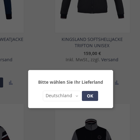
SWEATJACKE
KINGSLAND SOFTSHELLJACKE
L
TRIFTON UNISEX
159,00 €
ersand
Inkl. MwSt., zzgl.
Versand
Bitte wählen Sie Ihr Lieferland
Zur
Zur
In den Warenkorb
Vergleichsliste
Vergleich
Land
Deutschland
OK
hinzufügen
hinzufü