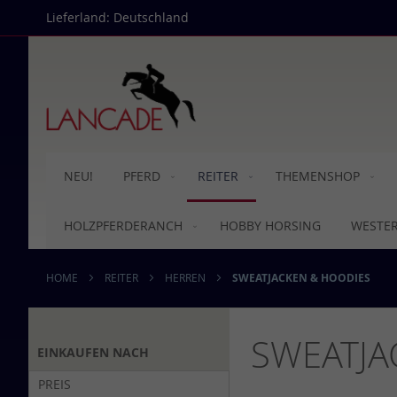
Direkt
Lieferland: Deutschland
zum
Inhalt
NEU!
PFERD
REITER
THEMENSHOP
HOLZPFERDERANCH
HOBBY HORSING
WESTE
HOME
REITER
HERREN
SWEATJACKEN & HOODIES
SWEATJA
EINKAUFEN NACH
PREIS