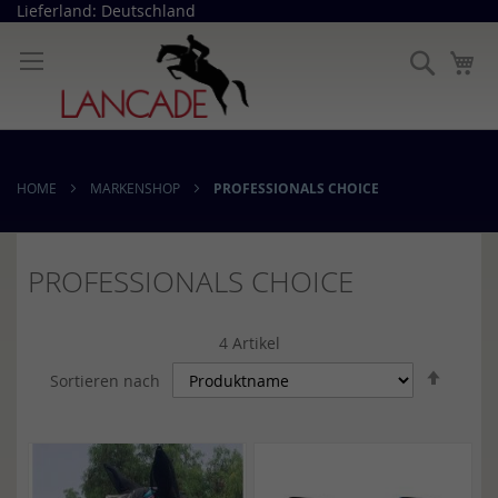
Direkt
Lieferland: Deutschland
zum
Inhalt
Suche
Me
HOME
MARKENSHOP
PROFESSIONALS CHOICE
PROFESSIONALS CHOICE
4
Artikel
In
Sortieren nach
abstei
Reihen