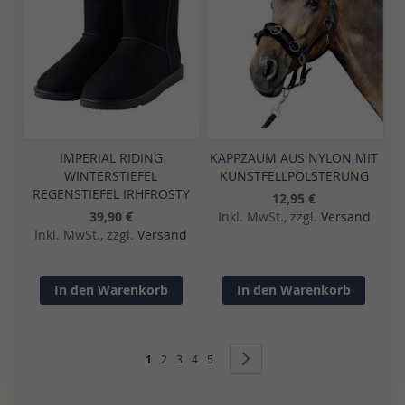
IMPERIAL RIDING
KAPPZAUM AUS NYLON MIT
WINTERSTIEFEL
KUNSTFELLPOLSTERUNG
REGENSTIEFEL IRHFROSTY
12,95 €
39,90 €
Inkl. MwSt., zzgl.
Versand
Inkl. MwSt., zzgl.
Versand
In den Warenkorb
In den Warenkorb
Seite
Sie lesen gerade Seite
Seite
Seite
Seite
Seite
Seite
Weiter
1
2
3
4
5