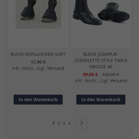
BUSSE HUFGLOCKEN SOFT
BUSSE JODHPUR-
STIEFELETTE STYLE TWICE
17,90 €
GRÖSSE 46
Inkl. MwSt., zzgl.
Versand
99,00 €
124,95 €
Inkl. MwSt., zzgl.
Versand
In den Warenkorb
In den Warenkorb
Seite
Sie lesen gerade Seite
Seite
Seite
Seite
Seite
Weiter
1
2
3
4