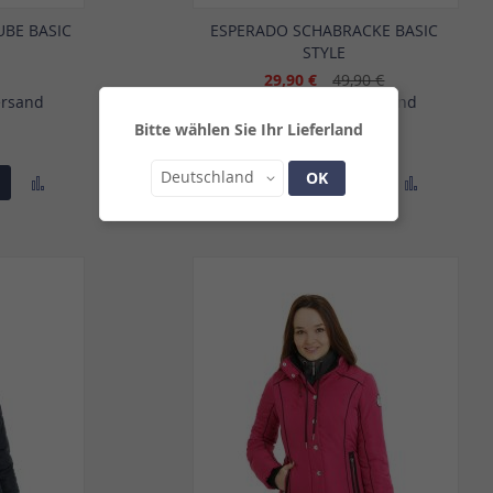
UBE BASIC
ESPERADO SCHABRACKE BASIC
STYLE
29,90 €
49,90 €
ersand
Inkl. MwSt., zzgl.
Versand
Bitte wählen Sie Ihr Lieferland
Land
Deutschland
OK
Zur
Zur
In den Warenkorb
Vergleichsliste
Vergleich
hinzufügen
hinzufü