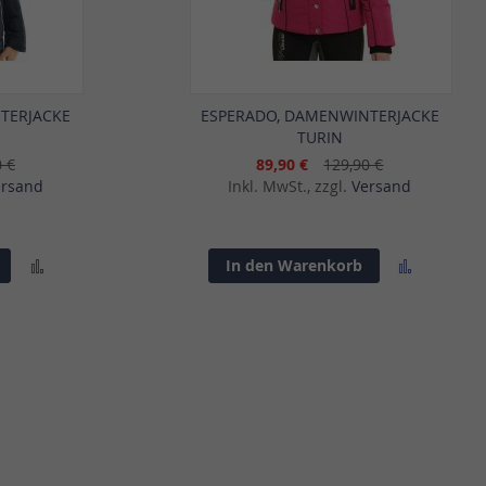
TERJACKE
ESPERADO, DAMENWINTERJACKE
TURIN
0 €
89,90 €
129,90 €
ersand
Inkl. MwSt., zzgl.
Versand
Zur
Zur
In den Warenkorb
Vergleichsliste
Vergleich
hinzufügen
hinzufü