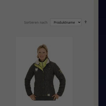
In
Sortieren nach
absteigen
Reihenfolg