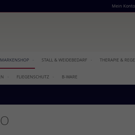
Mein Konto
MARKENSHOP
STALL & WEIDEBEDARF
THERAPIE & REG
RN
FLIEGENSCHUTZ
B-WARE
DO