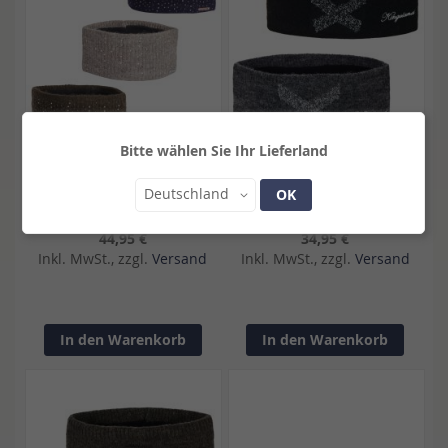
Bitte wählen Sie Ihr Lieferland
Land
Deutschland
KINGSLAND STIRNBAND FÜR
KINGSLAND STIRNBAND FÜR
OK
DAMEN KLSAMARA
DAMEN KLTHETIS
44,95 €
34,95 €
Inkl. MwSt., zzgl.
Versand
Inkl. MwSt., zzgl.
Versand
In den Warenkorb
In den Warenkorb