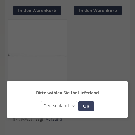
In den Warenkorb
In den Warenkorb
Bitte wählen Sie Ihr Lieferland
LINDA TELLINGTON - JONES
Land
GERTE
Deutschland
OK
21,99 €
27,95 €
Inkl. MwSt., zzgl.
Versand