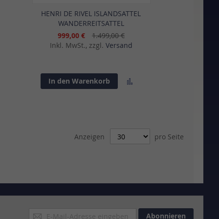
HENRI DE RIVEL ISLANDSATTEL
WANDERREITSATTEL
999,00 €
1.499,00 €
Inkl. MwSt., zzgl.
Versand
Zur
In den Warenkorb
sliste
Vergleichsliste
gen
hinzufügen
Anzeigen
pro Seite
Anmeldung
Abonnieren