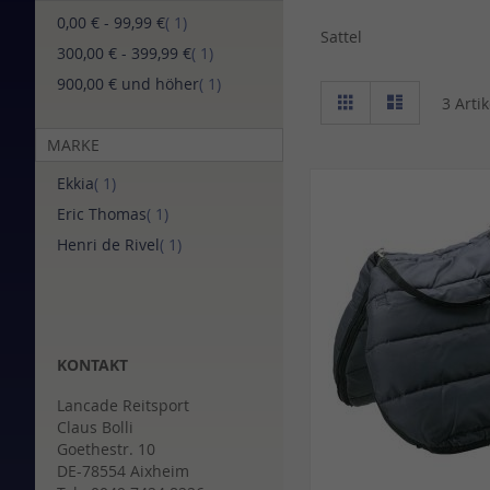
Artikel
0,00 €
-
99,99 €
1
Sattel
Artikel
300,00 €
-
399,99 €
1
Artikel
900,00 €
und höher
1
Ansicht
Raster
Liste
3
Artik
als
MARKE
Artikel
Ekkia
1
Artikel
Eric Thomas
1
Artikel
Henri de Rivel
1
KONTAKT
Lancade Reitsport
Claus Bolli
Goethestr. 10
DE-78554 Aixheim