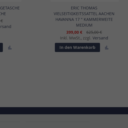
GETASCHE
ERIC THOMAS
CHE
VIELSEITIGKEITSSATTEL AACHEN
HAVANNA 17 " KAMMERWEITE
 €
MEDIUM
ersand
399,00 €
625,00 €
Inkl. MwSt., zzgl.
Versand
Zur
Zur
In den Warenkorb
Vergleichsliste
Vergleich
hinzufügen
hinzufü