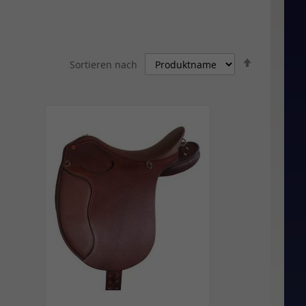
In
Sortieren nach
absteigen
Reihenfolg