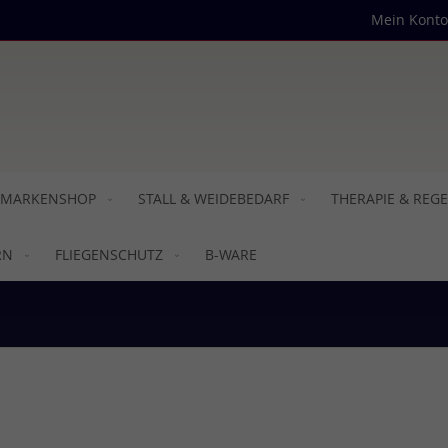
Mein Konto
MARKENSHOP
STALL & WEIDEBEDARF
THERAPIE & REG
RN
FLIEGENSCHUTZ
B-WARE