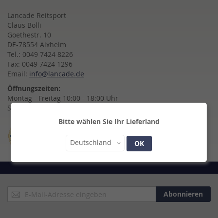
Lancade Reitsport
Claus Bolli
Goethestr. 10
DE-78554 Aixheim
Tel.: 0049 7424 8226
Fax: 0049 7424 1296
Email:
info@lancade.de
Öffnungszeiten:
Montag - Freitag 10:00 - 18:00 Uhr
Samstag 10:00 - 14:00 Uhr
Bitte wählen Sie Ihr Lieferland
Land
Deutschland
OK
Anmeldung
Abonnieren
zum
Newsletter: