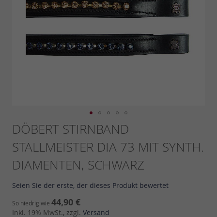
Skip
DÖBERT STIRNBAND
to
STALLMEISTER DIA 73 MIT SYNTH.
the
beginning
DIAMENTEN, SCHWARZ
of
the
images
Seien Sie der erste, der dieses Produkt bewertet
gallery
44,90 €
So niedrig wie
Inkl. 19% MwSt., zzgl.
Versand