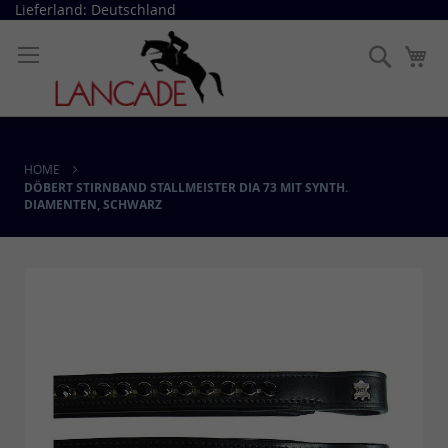
Direkt
Lieferland: Deutschland
zum
Inhalt
Suche
Me
HOME
DÖBERT STIRNBAND STALLMEISTER DIA 73 MIT SYNTH.
DIAMENTEN, SCHWARZ
Skip
to
the
end
of
the
images
gallery