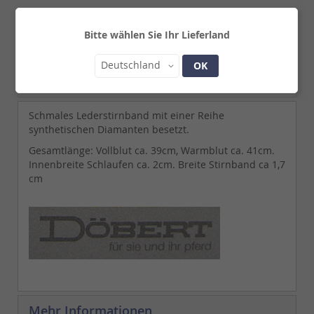
Gesamtlänge: Vollblut ca. 39cm, Warmblut ca. 41cm.
Innebreite Schlaufen ca. 2cm. Breite Stirnband ca 1,7 cm
Bitte wählen Sie Ihr Lieferland
Lieferzeit:
2 - 3 Werktage
Land
Deutschland
OK
Details
Schmales Lederstirnband mit einer Reihe
synthetischen Diamanten besetzt.
Gesamtlänge: Vollblut ca. 39cm, Warmblut ca. 41cm.
Innenbreite Schlaufen ca. 2cm. Breite Stirnband ca 1,7
cm
Mehr Informationen