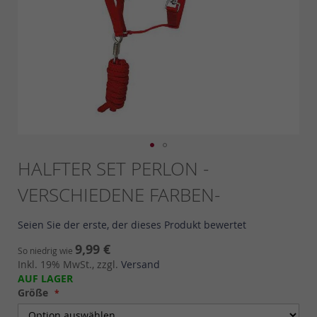
Skip
HALFTER SET PERLON -
to
VERSCHIEDENE FARBEN-
the
beginning
of
Seien Sie der erste, der dieses Produkt bewertet
the
images
9,99 €
So niedrig wie
gallery
Inkl. 19% MwSt., zzgl.
Versand
AUF LAGER
Größe