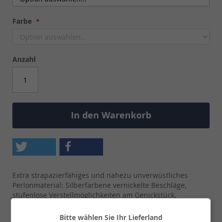
Farbe
Anzahl
In den Warenkorb
Extra strapazierfähiges und nahezu unverwüstliches
Perlonmaterial: Silberfarbene vernickelte Beschläge,
stufenlose Verstellmöglichkeiten am Genickstück,
Karabiner am Kehlriemen.
Bitte wählen Sie Ihr Lieferland