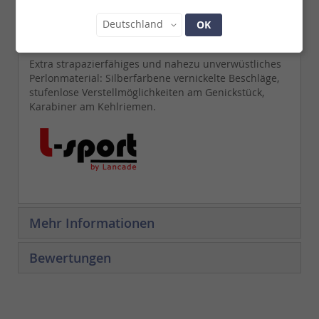
Lieferzeit:
2 - 3 Werktage
Land
Deutschland
OK
Details
Extra strapazierfähiges und nahezu unverwüstliches
Perlonmaterial: Silberfarbene vernickelte Beschläge,
stufenlose Verstellmöglichkeiten am Genickstück,
Karabiner am Kehlriemen.
Mehr Informationen
Bewertungen