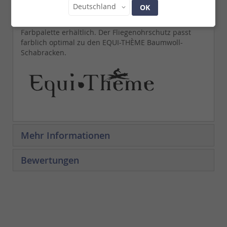
Land
Deutschland
OK
Sehr schöner Fliegenohrenschutz aus Baumwolle mit
bestickbarem Stirn-Einsatz. In einer umfangreichen
Farbpalette erhältlich. Der Fliegenohrschutz passt
farblich optimal zu den EQUI-THÈME Baumwoll-
Schabracken.
Mehr Informationen
Bewertungen