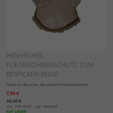
Skip
HIGH-CLASS
to
FLIEGENOHRENSCHUTZ ZUM
the
beginning
BESTICKEN BEIGE
of
the
images
Seien Sie der erste, der dieses Produkt bewertet
gallery
7,99 €
10,20 €
Inkl. 19% MwSt., zzgl.
Versand
AUF LAGER