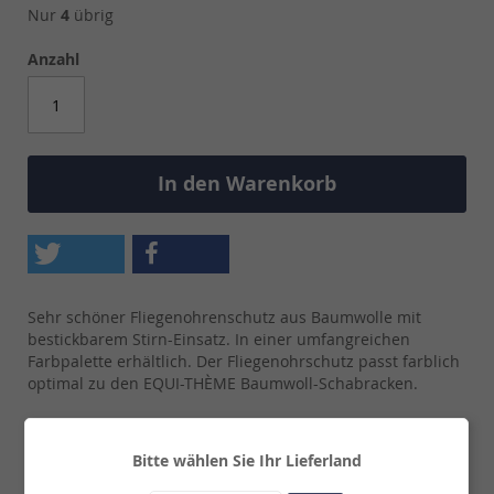
Nur
4
übrig
Anzahl
In den Warenkorb
Sehr schöner Fliegenohrenschutz aus Baumwolle mit
bestickbarem Stirn-Einsatz. In einer umfangreichen
Farbpalette erhältlich. Der Fliegenohrschutz passt farblich
optimal zu den EQUI-THÈME Baumwoll-Schabracken.
Lieferzeit:
2 - 3 Werktage
Details
Bitte wählen Sie Ihr Lieferland