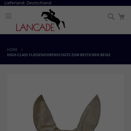
Direkt
Lieferland: Deutschland
zum
Inhalt
Suche
Me
HOME
HIGH-CLASS FLIEGENOHRENSCHUTZ ZUM BESTICKEN BEIGE
Skip
to
the
end
of
the
images
gallery