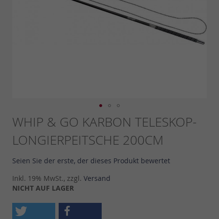
Skip
WHIP & GO KARBON TELESKOP-
to
LONGIERPEITSCHE 200CM
the
beginning
of
Seien Sie der erste, der dieses Produkt bewertet
the
images
Inkl. 19% MwSt., zzgl.
Versand
gallery
NICHT AUF LAGER