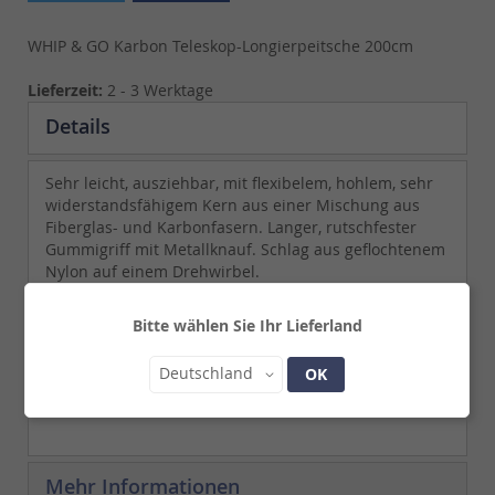
WHIP & GO Karbon Teleskop-Longierpeitsche 200cm
Lieferzeit:
2 - 3 Werktage
Details
Sehr leicht, ausziehbar, mit flexibelem, hohlem, sehr
widerstandsfähigem Kern aus einer Mischung aus
Fiberglas- und Karbonfasern. Langer, rutschfester
Gummigriff mit Metallknauf. Schlag aus geflochtenem
Nylon auf einem Drehwirbel.
Bitte wählen Sie Ihr Lieferland
Land
Deutschland
OK
Mehr Informationen