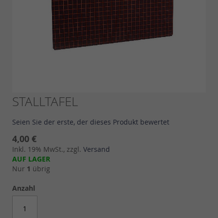
Skip
STALLTAFEL
to
the
Seien Sie der erste, der dieses Produkt bewertet
beginning
of
4,00 €
the
Inkl. 19% MwSt., zzgl.
Versand
images
AUF LAGER
gallery
Nur
1
übrig
Anzahl