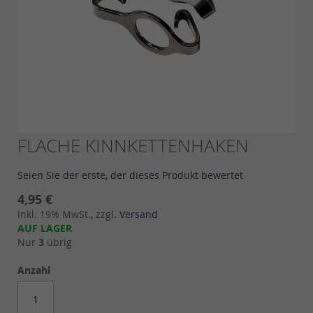
Skip
FLACHE KINNKETTENHAKEN
to
the
Seien Sie der erste, der dieses Produkt bewertet
beginning
of
4,95 €
the
Inkl. 19% MwSt., zzgl.
Versand
images
AUF LAGER
gallery
Nur
3
übrig
Anzahl