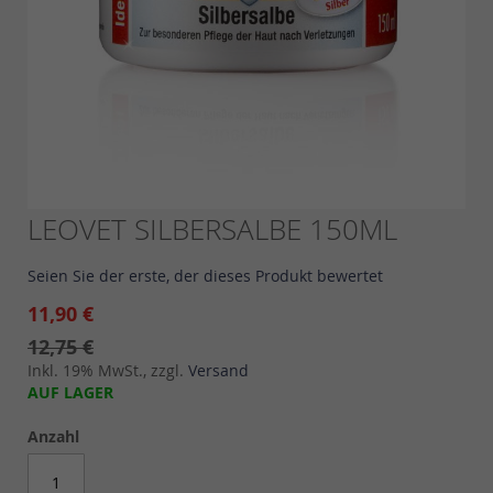
Skip
LEOVET SILBERSALBE 150ML
to
the
Seien Sie der erste, der dieses Produkt bewertet
beginning
of
11,90 €
the
12,75 €
images
Inkl. 19% MwSt., zzgl.
Versand
gallery
AUF LAGER
Anzahl