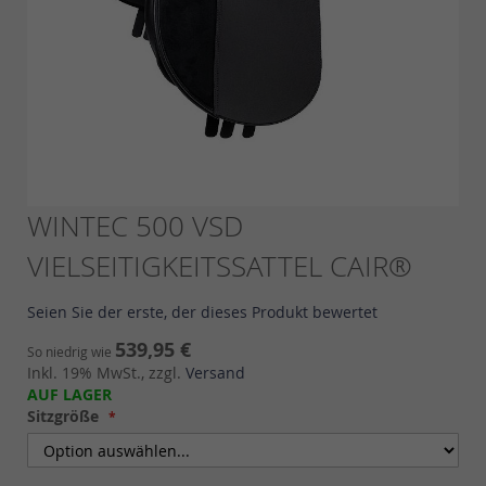
Skip
WINTEC 500 VSD
to
VIELSEITIGKEITSSATTEL CAIR®
the
beginning
of
Seien Sie der erste, der dieses Produkt bewertet
the
images
539,95 €
So niedrig wie
gallery
Inkl. 19% MwSt., zzgl.
Versand
AUF LAGER
Sitzgröße