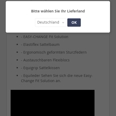
revolutionäre Cair® Luftkissen System erleichtert eine
bessere Kommunikation und bietet Ihrem Pferd
Bitte wählen Sie Ihr Lieferland
ulitmativen Komfort.
Land
Ausgestattet mit:
Deutschland
OK
- CAIR Luftkissensystem
- EASY-CHANGE Fit Solution
- Elastiflex Sattelbaum
- Ergonomisch geformten Sturzfedern
- Austauschbaren Flexiblocs
- Equigrip Sattelkissen
- Equileder Sehen Sie sich die neue Easy-
Change Fit Solution an.