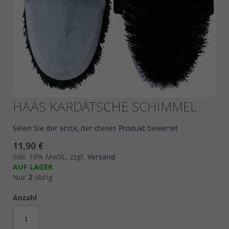
Skip
HAAS KARDÄTSCHE SCHIMMEL
to
the
Seien Sie der erste, der dieses Produkt bewertet
beginning
of
11,90 €
the
Inkl. 19% MwSt., zzgl.
Versand
images
AUF LAGER
gallery
Nur
2
übrig
Anzahl