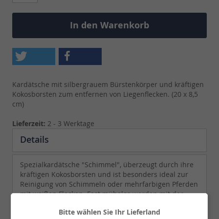
In den Warenkorb
Kardätsche mit silbergrauem Bürstenkörper und kräftigen
Kokosborsten zum entfernen von Liegenflecken. (20 x 8,5
cm)
Lieferzeit:
2 - 3 Werktage
Details
Spezialkardätsche "Schimmel", überzeugt durch ihre
kräftigen Kokosborsten und ist besonders ideal zur
Reinigung von Schimmeln oder mehrfarbigen Pferden
mit weißen Flecken. Fast mühelos werden mit der
Schimmelbürste Liegeflecken entfernt. Größe 200x85
Bitte wählen Sie Ihr Lieferland
mm. Borstenlänge 30mm.