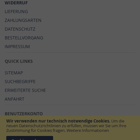
WIDERRUF
LIEFERUNG
ZAHLUNGSARTEN
DATENSCHUTZ
BESTELLVORGANG
IMPRESSUM
QUICK LINKS
SITEMAP
SUCHBEGRIFFE
ERWEITERTE SUCHE
ANFAHRT
BENUTZERKONTO
Wir verwenden nur technisch notwendige Cookies.
Um die
MEIN BENUTZERKONTO
neuen Datenschutzrichtlinien zu erfüllen, müssen wir Sie um Ihre
Zustimmung für Cookies fragen.
Weitere Informationen