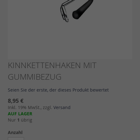
Skip
KINNKETTENHAKEN MIT
to
GUMMIBEZUG
the
beginning
of
Seien Sie der erste, der dieses Produkt bewertet
the
images
8,95 €
gallery
Inkl. 19% MwSt., zzgl.
Versand
AUF LAGER
Nur
1
übrig
Anzahl