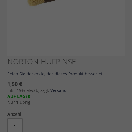
Skip
NORTON HUFPINSEL
to
the
Seien Sie der erste, der dieses Produkt bewertet
beginning
of
1,50 €
the
Inkl. 19% MwSt., zzgl.
Versand
images
AUF LAGER
gallery
Nur
1
übrig
Anzahl