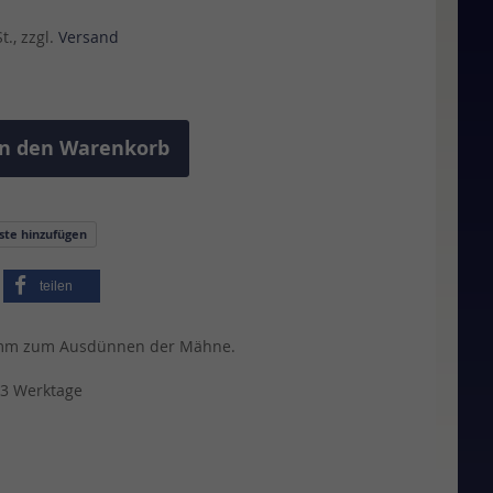
., zzgl.
Versand
In den Warenkorb
iste hinzufügen
teilen
amm zum Ausdünnen der Mähne.
 3 Werktage