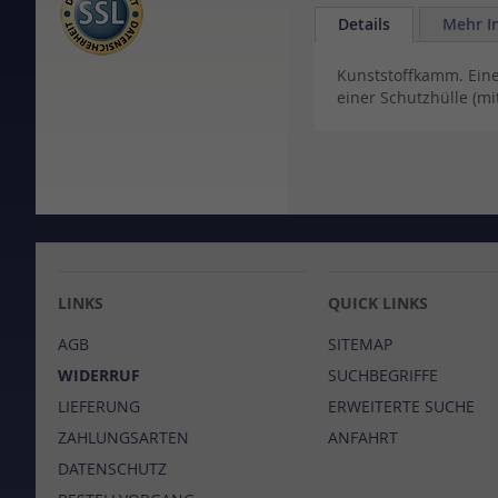
to
Details
Mehr I
the
beginning
Kunststoffkamm. Eine
of
einer Schutzhülle (m
the
images
gallery
LINKS
QUICK LINKS
AGB
SITEMAP
WIDERRUF
SUCHBEGRIFFE
LIEFERUNG
ERWEITERTE SUCHE
ZAHLUNGSARTEN
ANFAHRT
DATENSCHUTZ