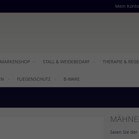
Mein Konto
MARKENSHOP
STALL & WEIDEBEDARF
THERAPIE & REG
RN
FLIEGENSCHUTZ
B-WARE
MÄHNE
Seien Sie der