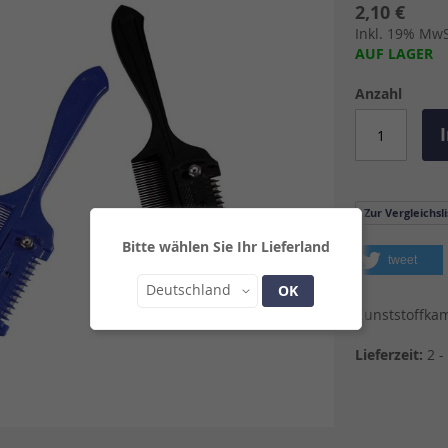
2,10 €
Inkl. 19% MwSt
AUF LAGER
Anzahl
Zur Vergleichsl
Bitte wählen Sie Ihr Lieferland
tweet
Land
Deutschland
OK
Kunststoffk
Lieferzeit:
2 -