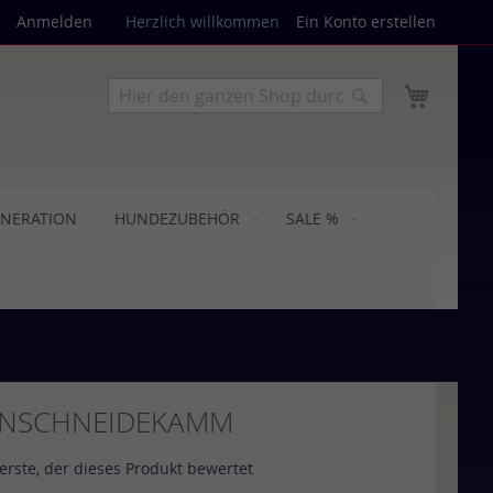
Anmelden
Herzlich willkommen
Ein Konto erstellen
Mein W
Suche
Suche
ENERATION
HUNDEZUBEHÖR
SALE %
NSCHNEIDEKAMM
 erste, der dieses Produkt bewertet