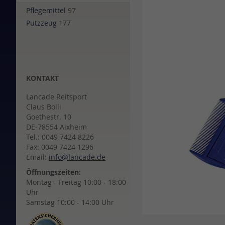
of
Pflegemittel
97
the
Putzzeug
177
images
gallery
KONTAKT
Lancade Reitsport
Claus Bolli
Goethestr. 10
DE-78554 Aixheim
Tel.: 0049 7424 8226
Fax: 0049 7424 1296
Email:
info@lancade.de
Öffnungszeiten:
Montag - Freitag 10:00 - 18:00
Uhr
Samstag 10:00 - 14:00 Uhr
Skip