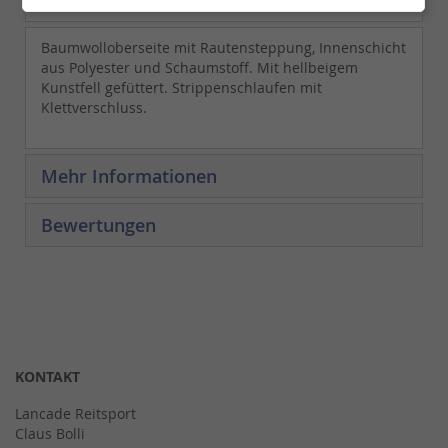
Baumwolloberseite mit Rautensteppung, Innenschicht
aus Polyester und Schaumstoff. Mit hellbeigem
Kunstfell gefüttert. Strippenschlaufen mit
Klettverschluss.
Mehr Informationen
Bewertungen
KONTAKT
Lancade Reitsport
Claus Bolli