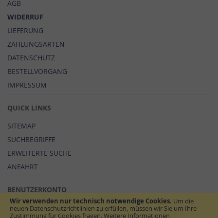
AGB
WIDERRUF
LIEFERUNG
ZAHLUNGSARTEN
DATENSCHUTZ
BESTELLVORGANG
IMPRESSUM
QUICK LINKS
SITEMAP
SUCHBEGRIFFE
ERWEITERTE SUCHE
ANFAHRT
BENUTZERKONTO
Wir verwenden nur technisch notwendige Cookies.
Um die
MEIN BENUTZERKONTO
neuen Datenschutzrichtlinien zu erfüllen, müssen wir Sie um Ihre
Zustimmung für Cookies fragen.
Weitere Informationen