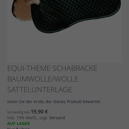
Skip
EQUI-THEME SCHABRACKE
to
BAUMWOLLE/WOLLE
the
beginning
SATTELUNTERLAGE
of
the
images
Seien Sie der erste, der dieses Produkt bewertet
gallery
19,90 €
So niedrig wie
Inkl. 19% MwSt., zzgl.
Versand
AUF LAGER