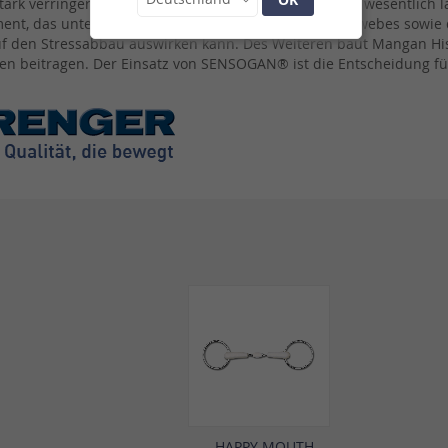
ark verringert, wodurch auch die edle Weißgoldfarbe wesentlich l
ment, das unter anderem für den Aufbau des Bindegewebes sowie 
 auf den Stressabbau auswirken kann. Des Weiteren baut Mangan H
nen beitragen. Der Einsatz von SENSOGAN® ist die Entscheidung fü
l
HAPPY MOUTH