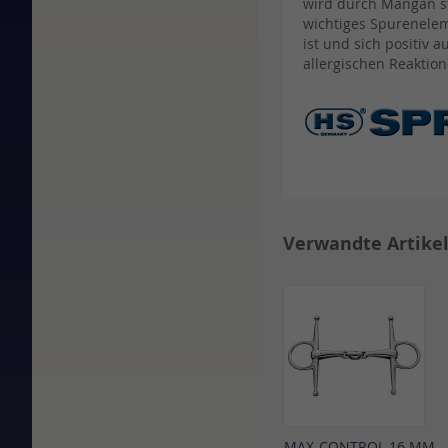
wird durch Mangan st
wichtiges Spurenele
ist und sich positiv
allergischen Reaktio
Verwandte Artike
MAX-CONTROL 16 MM