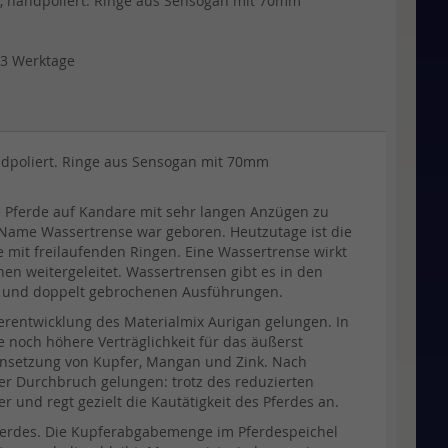
, handpoliert. Ringe aus Sensogan mit 70mm
.
 3 Werktage
dpoliert. Ringe aus Sensogan mit 70mm
die Pferde auf Kandare mit sehr langen Anzügen zu
r Name Wassertrense war geboren. Heutzutage ist die
 mit freilaufenden Ringen. Eine Wassertrense wirkt
en weitergeleitet. Wassertrensen gibt es in den
ch und doppelt gebrochenen Ausführungen.
ntwicklung des Materialmix Aurigan gelungen. In
 noch höhere Verträglichkeit für das äußerst
ensetzung von Kupfer, Mangan und Zink. Nach
r Durchbruch gelungen: trotz des reduzierten
 und regt gezielt die Kautätigkeit des Pferdes an.
Pferdes. Die Kupferabgabemenge im Pferdespeichel