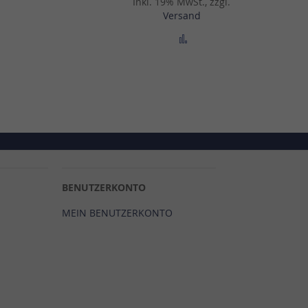
Inkl. 19% MwSt., zzgl.
Versand
ichsliste hinzufügen
Zur Vergleichsliste hinz
BENUTZERKONTO
MEIN BENUTZERKONTO