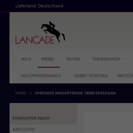
Direkt
Lieferland: Deutschland
zum
Inhalt
NEU!
PFERD
REITER
THEMENSHOP
HOLZPFERDERANCH
HOBBY HORSING
WESTE
HOME
SPRENGER WASSERTRENSE 18MM SENSOGAN
Skip
EINKAUFEN NACH
to
the
KATEGORIE
end