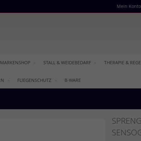
Mein Konto
MARKENSHOP
STALL & WEIDEBEDARF
THERAPIE & REG
RN
FLIEGENSCHUTZ
B-WARE
SPRENG
SENSO