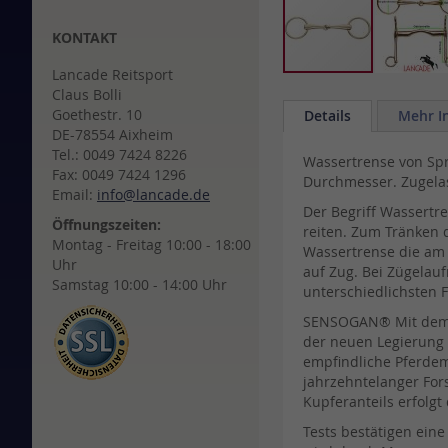
KONTAKT
Lancade Reitsport
Skip
Claus Bolli
to
Goethestr. 10
Details
Mehr I
the
DE-78554 Aixheim
beginning
Tel.: 0049 7424 8226
Wassertrense von Sp
of
Fax: 0049 7424 1296
Durchmesser. Zugelas
the
Email:
info@lancade.de
images
Der Begriff Wassertre
gallery
Öffnungszeiten:
reiten. Zum Tränken 
Montag - Freitag 10:00 - 18:00
Wassertrense die am 
Uhr
auf Zug. Bei Zügelau
Samstag 10:00 - 14:00 Uhr
unterschiedlichsten 
SENSOGAN® Mit dem G
der neuen Legierung 
empfindliche Pferdem
jahrzehntelanger Fo
Kupferanteils erfolgt
Tests bestätigen ein