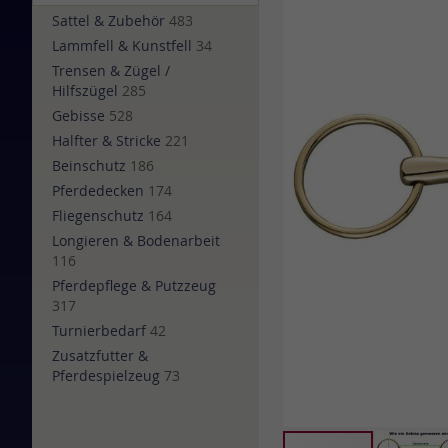
of
Sattel & Zubehör
483
the
Lammfell & Kunstfell
34
images
Trensen & Zügel /
gallery
Hilfszügel
285
Gebisse
528
Halfter & Stricke
221
Beinschutz
186
Pferdedecken
174
Fliegenschutz
164
Longieren & Bodenarbeit
116
Pferdepflege & Putzzeug
317
Turnierbedarf
42
Zusatzfutter &
Pferdespielzeug
73