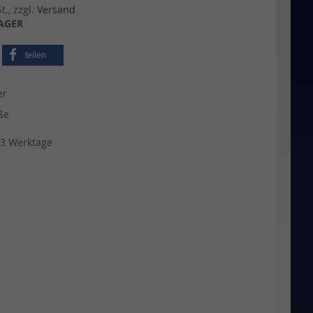
., zzgl.
Versand
AGER
teilen
er
ße
 3 Werktage