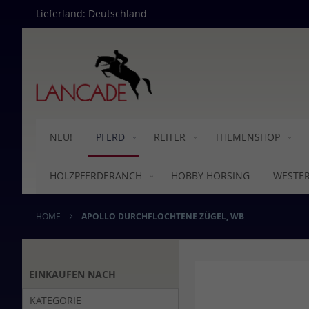
Direkt
Lieferland: Deutschland
zum
Inhalt
NEU!
PFERD
REITER
THEMENSHOP
HOLZPFERDERANCH
HOBBY HORSING
WESTE
HOME
APOLLO DURCHFLOCHTENE ZÜGEL, WB
Skip
EINKAUFEN NACH
to
the
KATEGORIE
end