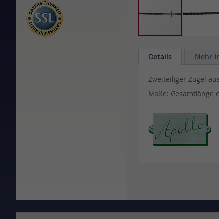
Skip
to
Details
Mehr I
the
beginning
Zweiteiliger Zügel a
of
the
Maße: Gesamtlänge c
images
gallery