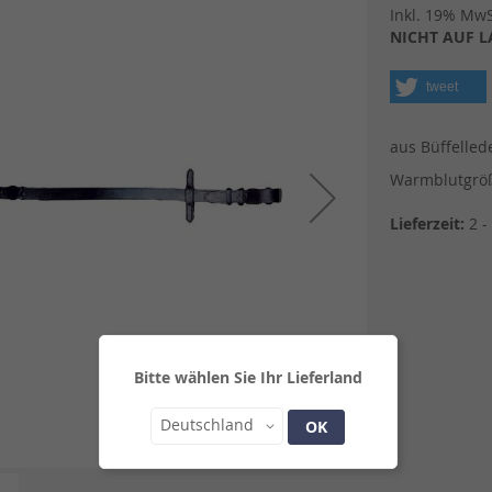
Inkl. 19% MwSt
NICHT AUF L
tweet
aus Büffelled
Warmblutgrö
Lieferzeit:
2 -
Bitte wählen Sie Ihr Lieferland
Land
Deutschland
OK