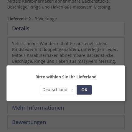
Mittels Karabinerhaken abnehmbare Backenstücke.
Beschläge, Ringe und Haken aus massivem Messing.
Lieferzeit:
2 - 3 Werktage
Details
Sehr schönes Wanderreithalfter aus englischem
Rindsleder mit doppelt genähtem, unterlegten Leder.
Mittels Karabinerhaken abnehmbare Backenstücke.
Beschläge, Ringe und Haken aus massivem Messing.
Bitte wählen Sie Ihr Lieferland
Land
Deutschland
OK
Mehr Informationen
Bewertungen