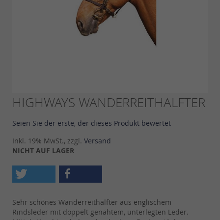
Skip
HIGHWAYS WANDERREITHALFTER
to
the
Seien Sie der erste, der dieses Produkt bewertet
beginning
of
Inkl. 19% MwSt., zzgl.
Versand
the
NICHT AUF LAGER
images
gallery
Sehr schönes Wanderreithalfter aus englischem
Rindsleder mit doppelt genähtem, unterlegten Leder.