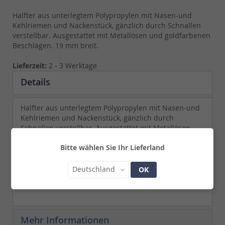
Halfter aus unterlegtem Polypropylen mit Nasen-und
Kehlriemen und Nackenstück, gänzlich durch Schnallen
verstellbar. Ausgestattet mit Metallösen und goldfarbenen
Beschlägen. 19 mm breit.
Lieferzeit:
2 - 3 Werktage
Details
Halfter aus unterlegtem Polypropylen mit Nasen-und
Kehlriemen und Nackenstück, gänzlich durch
Schnallen verstellbar. Ausgestattet mit Metallösen
und goldfarbenen Beschlägen. 19 mm breit.
Bitte wählen Sie Ihr Lieferland
Land
Deutschland
OK
Mehr Informationen