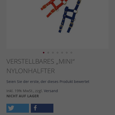
Skip
VERSTELLBARES „MINI“
to
NYLONHALFTER
the
beginning
of
Seien Sie der erste, der dieses Produkt bewertet
the
images
Inkl. 19% MwSt., zzgl.
Versand
gallery
NICHT AUF LAGER