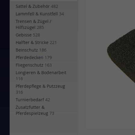
of
Sattel & Zubehör
482
the
Lammfell & Kunstfell
34
images
Trensen & Zügel /
gallery
Hilfszügel
285
Gebisse
528
Halfter & Stricke
221
Beinschutz
186
Pferdedecken
179
Fliegenschutz
163
Longieren & Bodenarbeit
116
Pferdepflege & Putzzeug
316
Turnierbedarf
42
Zusatzfutter &
Pferdespielzeug
73
Skip