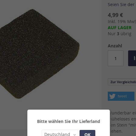
Seien Sie der
4,99 €
Inkl. 19% MwSt
AUF LAGER
Nur
3
übrig
Anzahl
Zur Vergleichsl
tweet
Wunderbar ei
müheloses ent
Bitte wählen Sie Ihr Lieferland
den Stein "mi
ziehen.
Land
Deutschland
OK