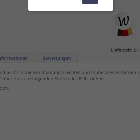
Lieferzeit:
2 -
nformationen
Bewertungen
d leicht in der Handhabung! Leichtes und müheloses entfernen v
" über die zu reinigenden Stellen des Fells ziehen.
,5cm.