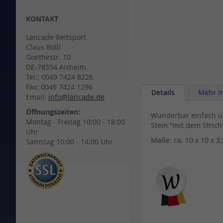
to
the
KONTAKT
beginning
of
Lancade Reitsport
the
Claus Bolli
images
Goethestr. 10
gallery
DE-78554 Aixheim
Tel.: 0049 7424 8226
Fax: 0049 7424 1296
Details
Mehr I
Email:
info@lancade.de
Öffnungszeiten:
Wunderbar einfach un
Montag - Freitag 10:00 - 18:00
Stein "mit dem Strich
Uhr
Maße: ca. 10 x 10 x 3
Samstag 10:00 - 14:00 Uhr