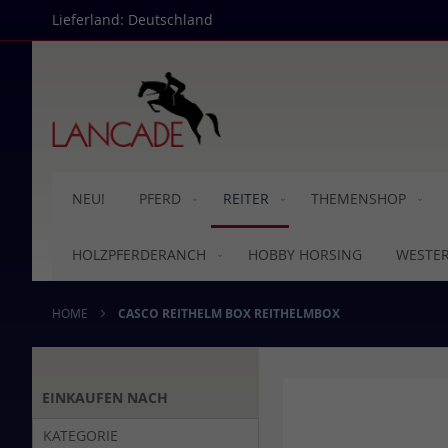
Direkt
Lieferland: Deutschland
zum
Inhalt
NEU!
PFERD
REITER
THEMENSHOP
HOLZPFERDERANCH
HOBBY HORSING
WESTE
HOME
CASCO REITHELM BOX REITHELMBOX
Skip
EINKAUFEN NACH
to
the
KATEGORIE
end