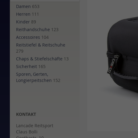
of
Damen
653
the
Herren
111
images
Kinder
89
gallery
Reithandschuhe
123
Accessoires
104
Reitstiefel & Reitschuhe
279
Chaps & Stiefelschäfte
13
Sicherheit
165
Sporen, Gerten,
Longierpeitschen
152
KONTAKT
Lancade Reitsport
Claus Bolli
Skip
Goethestr. 10