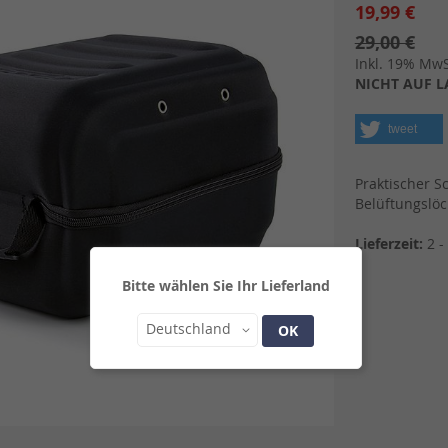
19,99 €
29,00 €
Inkl. 19% MwSt
NICHT AUF L
tweet
Praktischer S
Belüftungslöc
Lieferzeit:
2 -
Bitte wählen Sie Ihr Lieferland
Land
Deutschland
OK