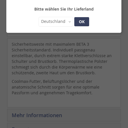
durch extrem starke Klettverschlüsse an Schulter und
Brustkorb. .
Bitte wählen Sie Ihr Lieferland
Land
Lieferzeit:
2 - 3 Werktage
Deutschland
OK
Details
Sicherheitsweste mit maximalem BETA 3
Sicherheitsstandard. Individuell passgenau
einstellbar, durch extrem starke Klettverschlüsse an
Schulter und Brustkorb. Thermoplastische Polster
schmiegt sich durch die Körperwärme wie eine
schützende, zweite Haut um den Brustkorb.
Coolmax-Futter, Belüftungslöcher und der
anatomische Schnitt sorgen für eine optimale
Passform und angenehmen Tragekomfort.
Mehr Informationen