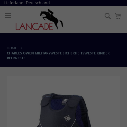
Direkt
Lieferland: Deutschland
zum
Inhalt
Suche
Me
HOME
CHARLES OWEN MILITARYWESTE SICHERHEITSWESTE KINDER
REITWESTE
Skip
to
the
end
of
the
images
gallery