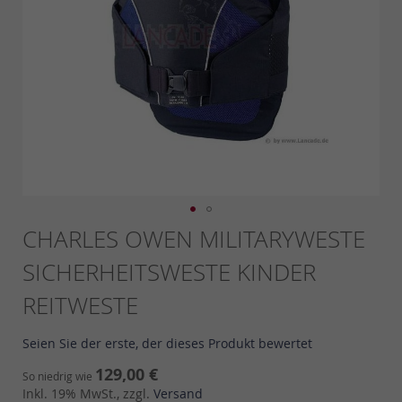
Skip
CHARLES OWEN MILITARYWESTE
to
SICHERHEITSWESTE KINDER
the
beginning
REITWESTE
of
the
images
Seien Sie der erste, der dieses Produkt bewertet
gallery
129,00 €
So niedrig wie
Inkl. 19% MwSt., zzgl.
Versand