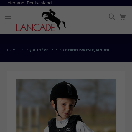
Direkt
Lieferland: Deutschland
zum
Inhalt
Suche
Me
HOME
EQUI-THÈME "ZIP" SICHERHEITSWESTE, KINDER
Skip
to
the
end
of
the
images
gallery