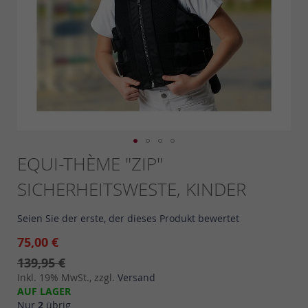
Skip
EQUI-THÈME "ZIP"
to
SICHERHEITSWESTE, KINDER
the
beginning
of
Seien Sie der erste, der dieses Produkt bewertet
the
images
75,00 €
gallery
139,95 €
Inkl. 19% MwSt., zzgl.
Versand
AUF LAGER
Nur
2
übrig