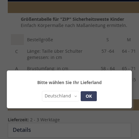
Größentabelle für "ZIP" Sicherheitsweste Kinder
Einfach Körpermaße nach Maßanleitung ermitteln.
Bestellgröße
S
M
Länge: Taille über Schulter
57 -64
64 - 71
C
gemessen: in cm
A
Brustumfang: in cm
58 - 64
65 - 71
B
Taillenumfang: in cm
52 - 58
59 - 65
Bitte wählen Sie Ihr Lieferland
Land
Deutschland
OK
Lieferzeit:
2 - 3 Werktage
Details