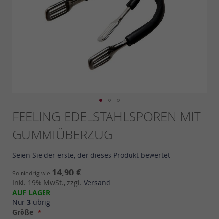
Skip
FEELING EDELSTAHLSPOREN MIT
to
GUMMIÜBERZUG
the
beginning
of
Seien Sie der erste, der dieses Produkt bewertet
the
images
14,90 €
So niedrig wie
gallery
Inkl. 19% MwSt., zzgl.
Versand
AUF LAGER
Nur
3
übrig
Größe