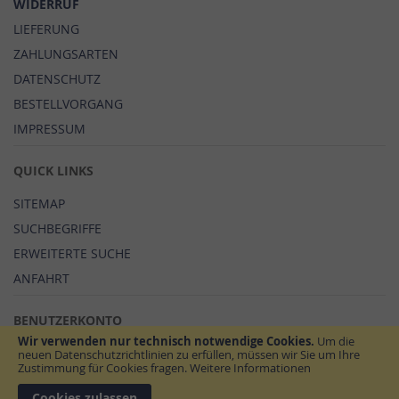
WIDERRUF
LIEFERUNG
ZAHLUNGSARTEN
DATENSCHUTZ
BESTELLVORGANG
IMPRESSUM
QUICK LINKS
SITEMAP
SUCHBEGRIFFE
ERWEITERTE SUCHE
ANFAHRT
BENUTZERKONTO
Wir verwenden nur technisch notwendige Cookies.
Um die
MEIN BENUTZERKONTO
neuen Datenschutzrichtlinien zu erfüllen, müssen wir Sie um Ihre
Zustimmung für Cookies fragen.
Weitere Informationen
Cookies zulassen