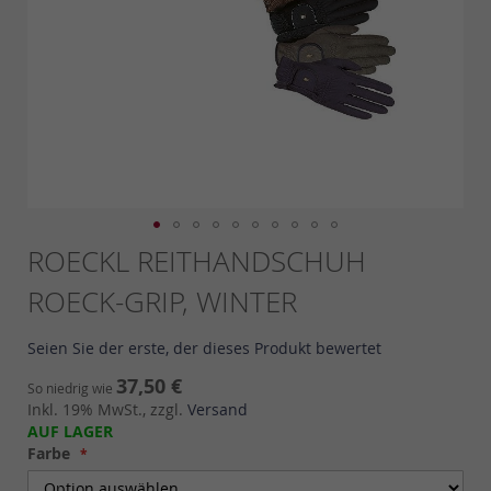
Skip
ROECKL REITHANDSCHUH
to
ROECK-GRIP, WINTER
the
beginning
of
Seien Sie der erste, der dieses Produkt bewertet
the
images
37,50 €
So niedrig wie
gallery
Inkl. 19% MwSt., zzgl.
Versand
AUF LAGER
Farbe