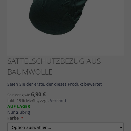
Skip
SATTELSCHUTZBEZUG AUS
to
BAUMWOLLE
the
beginning
of
Seien Sie der erste, der dieses Produkt bewertet
the
images
6,90 €
So niedrig wie
gallery
Inkl. 19% MwSt., zzgl.
Versand
AUF LAGER
Nur
2
übrig
Farbe