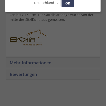
beim Transport sollte Ihr Sattel gegen Staub, Regen
Land
Deutschland
OK
und Beschädigungen geschützt sein. Sitzfläche:
16,5"=42 cm bis 18"=46 cm und einer Sattelblattlänge
von bis zu 53 cm. Die Sattelblattlänge wurde von der
mitte der Sitzfläche aus gemessen.
Mehr Informationen
Bewertungen