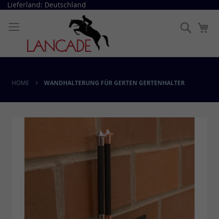
Direkt
Lieferland: Deutschland
zum
Inhalt
Suche
Me
HOME
WANDHALTERUNG FÜR GERTEN GERTENHALTER
Skip
to
the
end
of
the
images
gallery