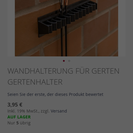
Skip
WANDHALTERUNG FÜR GERTEN
to
GERTENHALTER
the
beginning
of
Seien Sie der erste, der dieses Produkt bewertet
the
images
3,95 €
gallery
Inkl. 19% MwSt., zzgl.
Versand
AUF LAGER
Nur
5
übrig