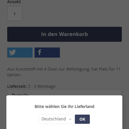
Anzahl
In den Warenkorb
Aus Kunststoff mit 4 Ösen zur Befestigung, hat Platz für 11
Gerten.
Lieferzeit:
2 - 3 Werktage
Details
Bitte wählen Sie Ihr Lieferland
Aus Kunststoff mit 4 Ösen zur Befestigung, hat Platz
für 11 Gerten.
Land
Deutschland
OK
Maße: Länge ca. 31 cm, Breite ca. 6,5 cm