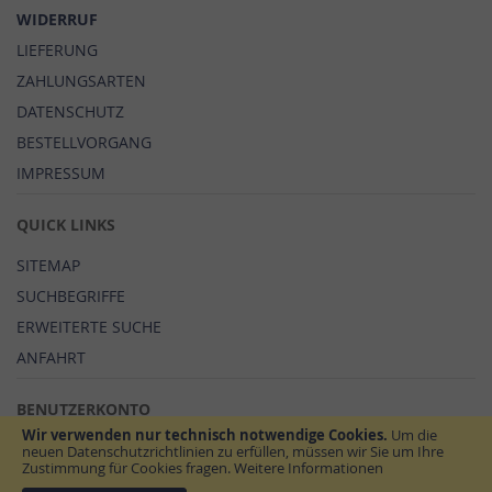
WIDERRUF
LIEFERUNG
ZAHLUNGSARTEN
DATENSCHUTZ
BESTELLVORGANG
IMPRESSUM
QUICK LINKS
SITEMAP
SUCHBEGRIFFE
ERWEITERTE SUCHE
ANFAHRT
BENUTZERKONTO
Wir verwenden nur technisch notwendige Cookies.
Um die
MEIN BENUTZERKONTO
neuen Datenschutzrichtlinien zu erfüllen, müssen wir Sie um Ihre
Zustimmung für Cookies fragen.
Weitere Informationen