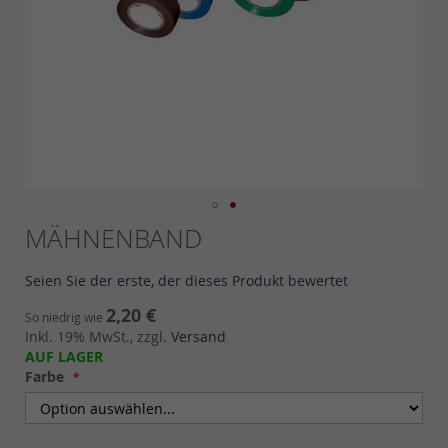
Skip
MÄHNENBAND
to
the
Seien Sie der erste, der dieses Produkt bewertet
beginning
of
2,20 €
So niedrig wie
the
Inkl. 19% MwSt., zzgl.
Versand
images
AUF LAGER
gallery
Farbe