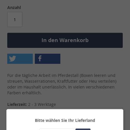
Anzahl
In den Warenkorb
Für die tägliche Arbeit im Pferdestall (Boxen leeren und
streuen, Wasserrationen, Kraftfutter oder Heu verteilen)
oder im Haushalt unerlässlich. In vielen verschiedenen
Farben erhältlich.
Lieferzeit:
2 - 3 Werktage
Details
Bitte wählen Sie Ihr Lieferland
Für die tägliche Arbeit im Pferdestall (Boxen leeren