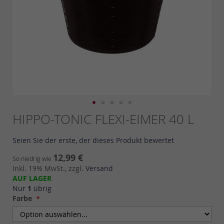
Skip
HIPPO-TONIC FLEXI-EIMER 40 L
to
the
Seien Sie der erste, der dieses Produkt bewertet
beginning
of
12,99 €
So niedrig wie
the
Inkl. 19% MwSt., zzgl.
Versand
images
AUF LAGER
gallery
Nur
1
übrig
Farbe