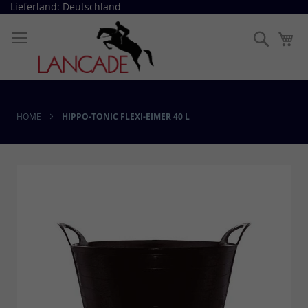
Direkt
Lieferland: Deutschland
zum
Inhalt
Suche
Me
HOME
HIPPO-TONIC FLEXI-EIMER 40 L
Skip
to
the
end
of
the
images
gallery