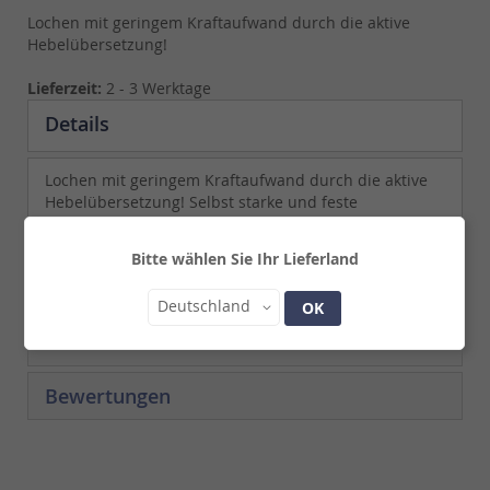
Lochen mit geringem Kraftaufwand durch die aktive
Hebelübersetzung!
Lieferzeit:
2 - 3 Werktage
Details
Lochen mit geringem Kraftaufwand durch die aktive
Hebelübersetzung! Selbst starke und feste
Materialien lassen sich jetzt mühelos verarbeiten.
Lochgrößen von 2 - 4,5mm. Spezialstahl mit festen,
Bitte wählen Sie Ihr Lieferland
handlichen Kunststoffgriffen.
Land
Deutschland
OK
Mehr Informationen
Bewertungen