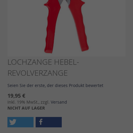
Skip
LOCHZANGE HEBEL-
to
REVOLVERZANGE
the
beginning
of
Seien Sie der erste, der dieses Produkt bewertet
the
images
19,95 €
gallery
Inkl. 19% MwSt., zzgl.
Versand
NICHT AUF LAGER